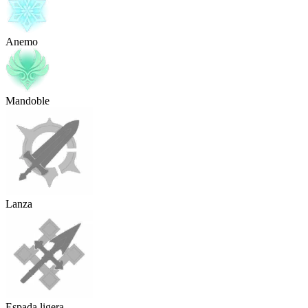
Anemo
Mandoble
Lanza
Espada ligera