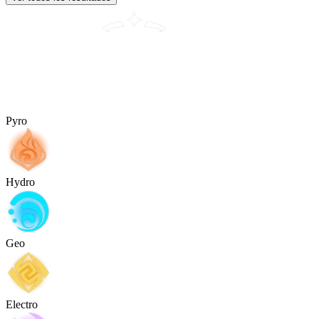
Pyro
Hydro
Geo
Electro