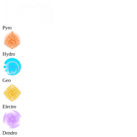
Pyro
Hydro
Geo
Electro
Dendro