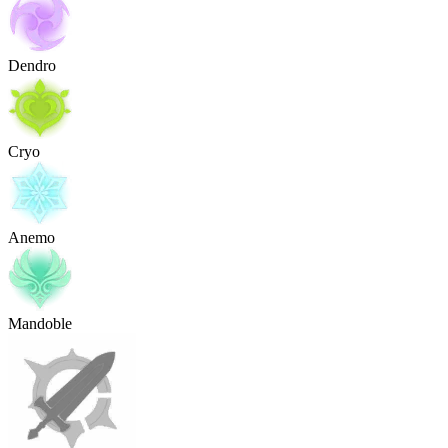
Dendro
Cryo
Anemo
Mandoble