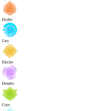
Hydro
Geo
Electro
Dendro
Cryo