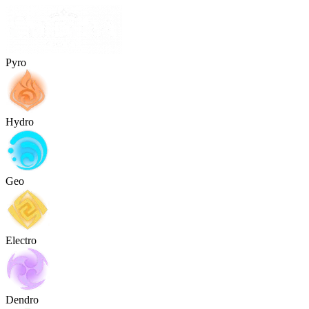
Pyro
Hydro
Geo
Electro
Dendro