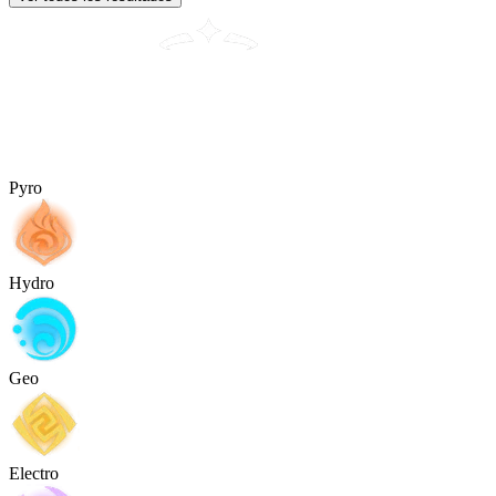
Pyro
Hydro
Geo
Electro