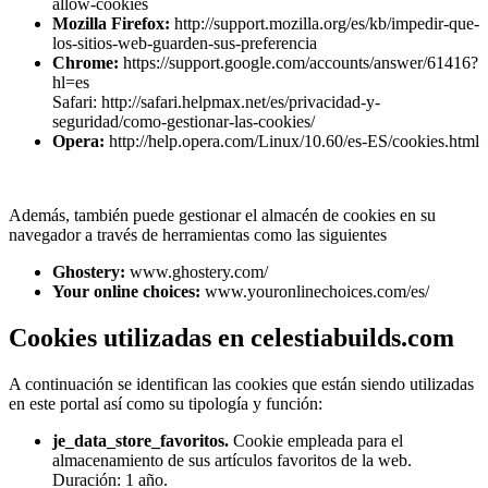
allow-cookies
Mozilla Firefox:
http://support.mozilla.org/es/kb/impedir-que-
los-sitios-web-guarden-sus-preferencia
Chrome:
https://support.google.com/accounts/answer/61416?
hl=es
Safari: http://safari.helpmax.net/es/privacidad-y-
seguridad/como-gestionar-las-cookies/
Opera:
http://help.opera.com/Linux/10.60/es-ES/cookies.html
Además, también puede gestionar el almacén de cookies en su
navegador a través de herramientas como las siguientes
Ghostery:
www.ghostery.com/
Your online choices:
www.youronlinechoices.com/es/
Cookies utilizadas en celestiabuilds.com
A continuación se identifican las cookies que están siendo utilizadas
en este portal así como su tipología y función:
je_data_store_favoritos.
Cookie empleada para el
almacenamiento de sus artículos favoritos de la web.
Duración: 1 año.