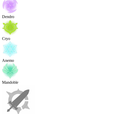
Dendro
Cryo
Anemo
Mandoble