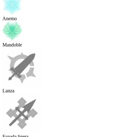
Anemo
Mandoble
Lanza
Espada ligera