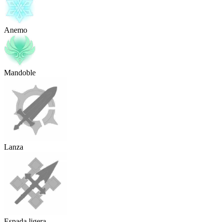
Anemo
Mandoble
Lanza
Espada ligera