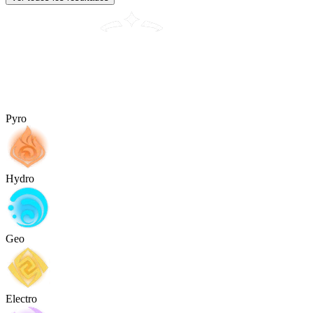
Pyro
Hydro
Geo
Electro