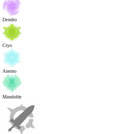
Dendro
Cryo
Anemo
Mandoble