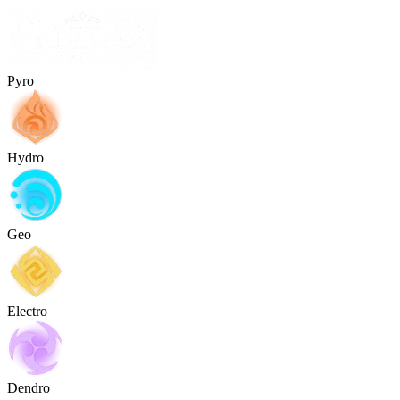
Pyro
Hydro
Geo
Electro
Dendro