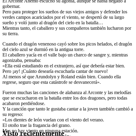
El Arconte Anemo escuchó su agonía, aunque se había negado a
gobernar.
Pero para proteger los sueños de sus viejos amigos y defender los
verdes campos acariciados por el viento, se despertó de su largo
sueño y voló junto al dragón del cielo en la batalla…
Mientras tanto, el caballero y sus compañeros también lucharon por
su tierra.
Cuando el dragón venenoso cayó sobre los picos helados, el dragón
del cielo azul se durmió en la antigua torre.
El caballero yacía en el valle bajo un charco de sangre y, mientras
agonizaba, pensaba:
«Ella está estudiando en el extranjero, así que debería estar bien.
Pero ¡ay! ¡Cuánto desearía escucharla cantar de nuevo!
Al menos sé que Arundolyn y Roland están bien. Cuando ella
regrese, seguro que esta catástrofe se desvanecerá».
Fueron muchas las canciones de alabanza al Arconte y las melodías
que se escucharon en la batalla entre los dos dragones, pero todas
acabaron perdiéndose.
Y la canción que tanto le gustaba cantar a la joven también cambió a
su regreso:
«Los dientes de león vuelan con el viento del verano.
El otoño trae la fragancia del grano.
Mas no hay viento en ninguna estación.
Visto recientemente