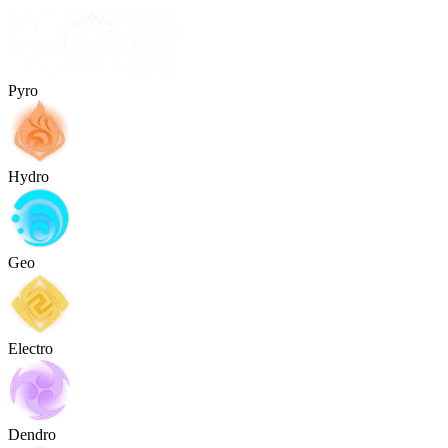
Pyro
Hydro
Geo
Electro
Dendro