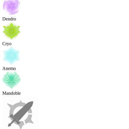
Dendro
Cryo
Anemo
Mandoble