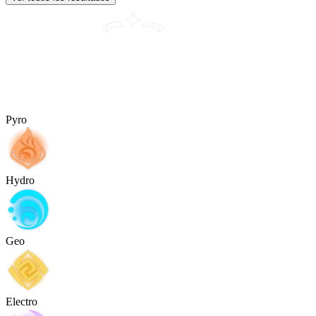
Pyro
Hydro
Geo
Electro