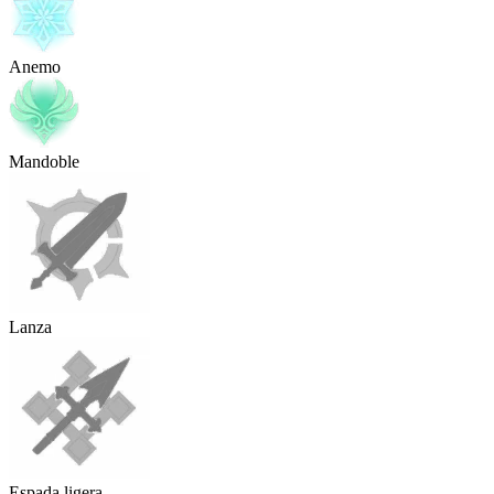
Anemo
Mandoble
Lanza
Espada ligera