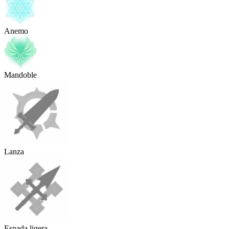
Anemo
Mandoble
Lanza
Espada ligera