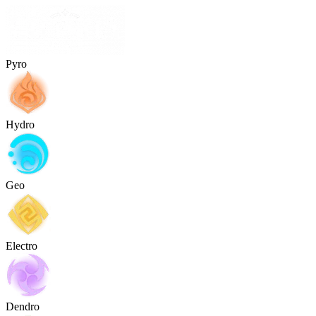
Pyro
Hydro
Geo
Electro
Dendro