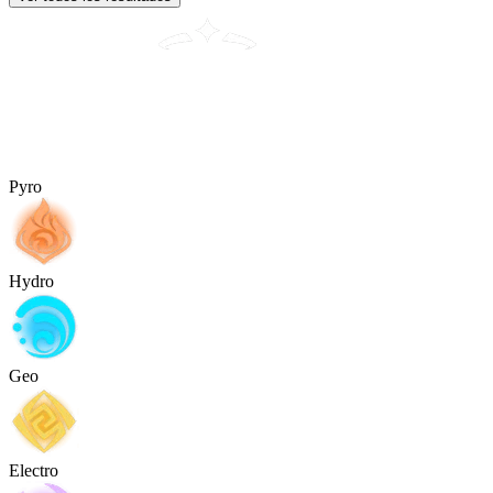
Pyro
Hydro
Geo
Electro