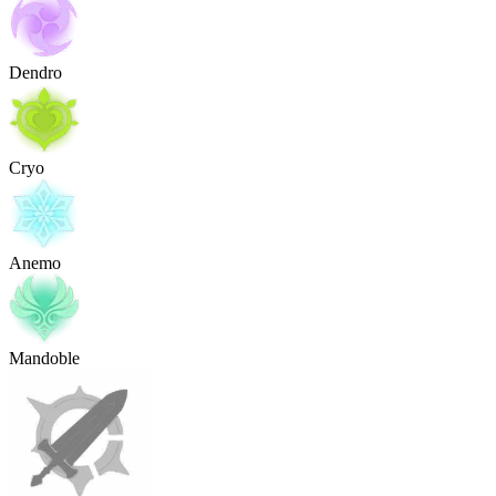
Dendro
Cryo
Anemo
Mandoble