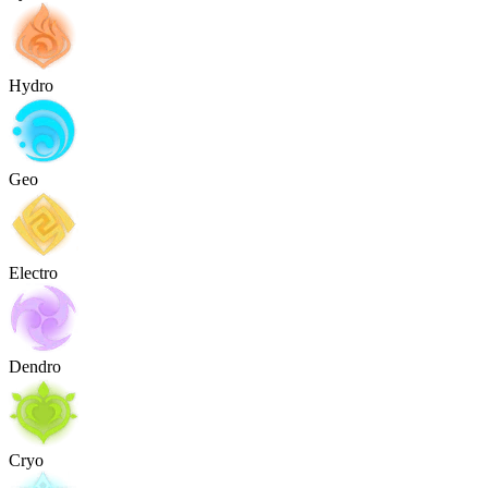
Hydro
Geo
Electro
Dendro
Cryo