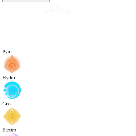
Pyro
Hydro
Geo
Electro