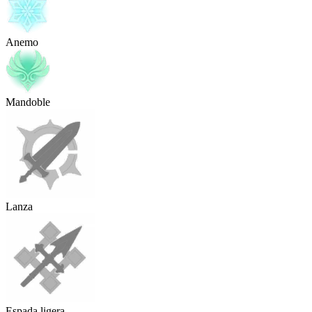
Anemo
Mandoble
Lanza
Espada ligera