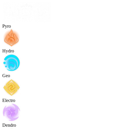
Pyro
Hydro
Geo
Electro
Dendro