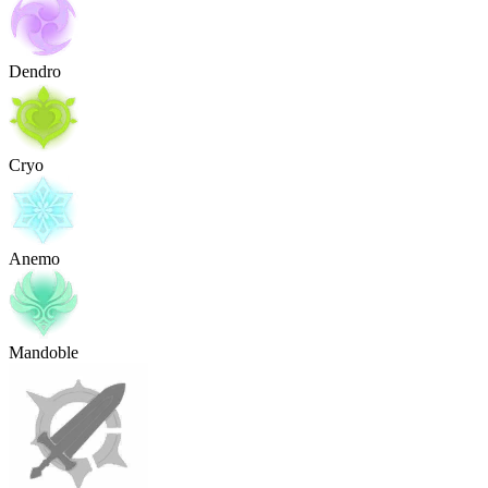
Dendro
Cryo
Anemo
Mandoble