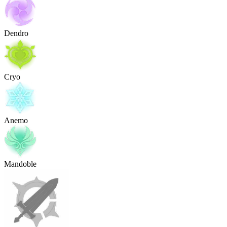
Dendro
Cryo
Anemo
Mandoble