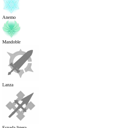
Anemo
Mandoble
Lanza
Espada ligera