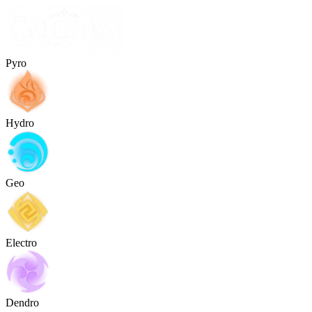
Pyro
Hydro
Geo
Electro
Dendro