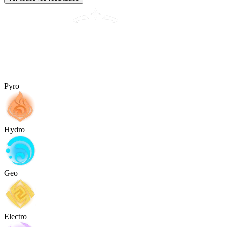
Pyro
Hydro
Geo
Electro