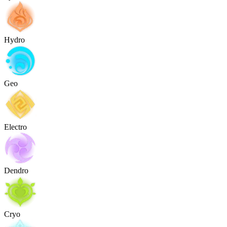
Hydro
Geo
Electro
Dendro
Cryo