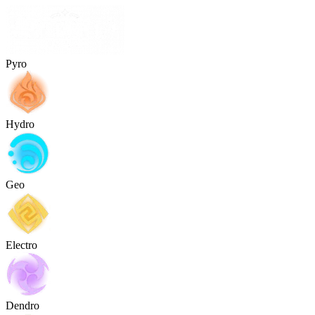
Pyro
Hydro
Geo
Electro
Dendro