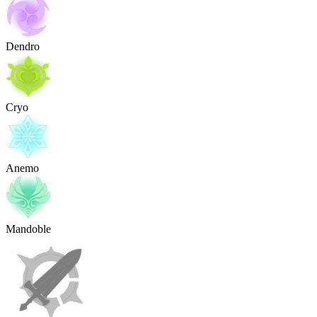
Dendro
Cryo
Anemo
Mandoble