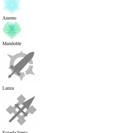
Anemo
Mandoble
Lanza
Espada ligera