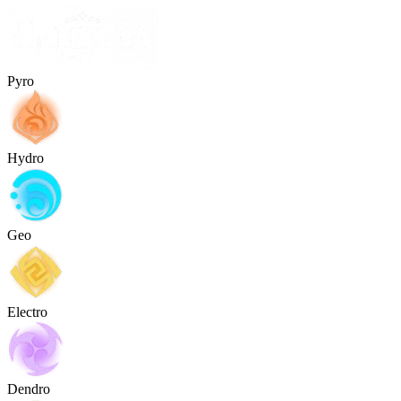
Pyro
Hydro
Geo
Electro
Dendro