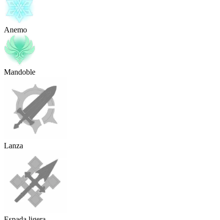
Anemo
Mandoble
Lanza
Espada ligera