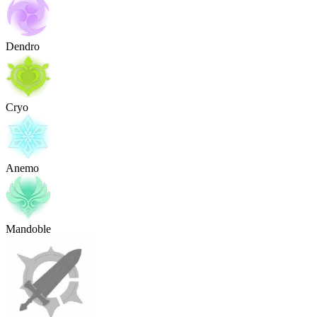
Dendro
Cryo
Anemo
Mandoble