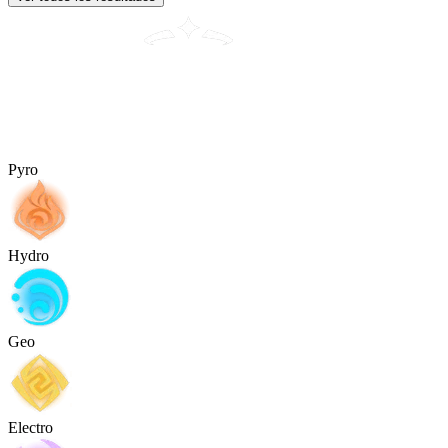
Pyro
Hydro
Geo
Electro