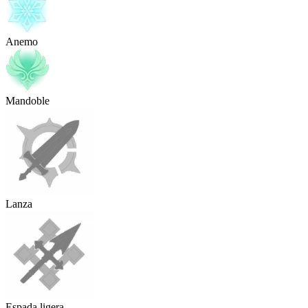
Anemo
Mandoble
Lanza
Espada ligera