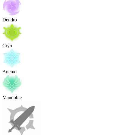
Dendro
Cryo
Anemo
Mandoble