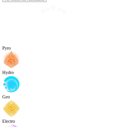
Pyro
Hydro
Geo
Electro