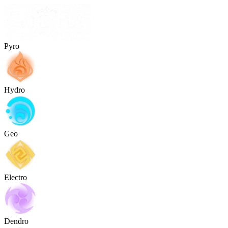
Pyro
Hydro
Geo
Electro
Dendro