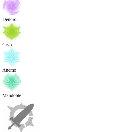
Dendro
Cryo
Anemo
Mandoble