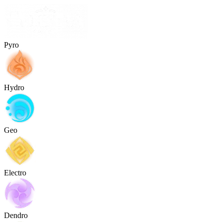
Pyro
Hydro
Geo
Electro
Dendro