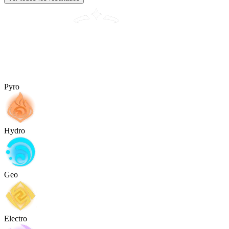
Pyro
Hydro
Geo
Electro