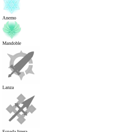
Anemo
Mandoble
Lanza
Espada ligera