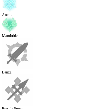
Anemo
Mandoble
Lanza
Espada ligera