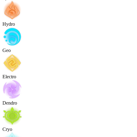
Hydro
Geo
Electro
Dendro
Cryo