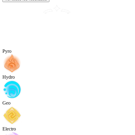
Pyro
Hydro
Geo
Electro