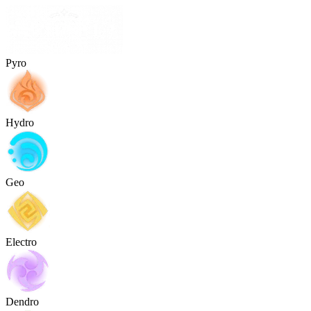
Pyro
Hydro
Geo
Electro
Dendro