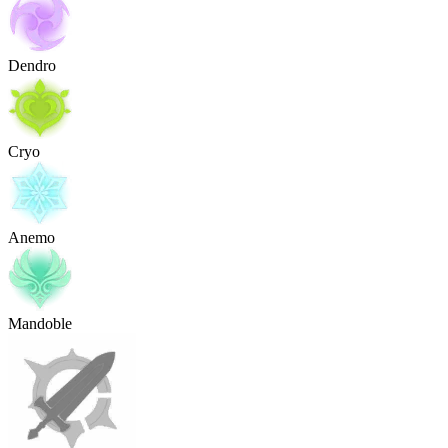
Dendro
Cryo
Anemo
Mandoble