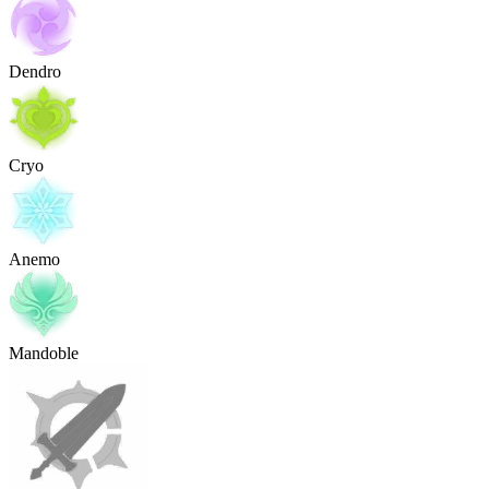
Dendro
Cryo
Anemo
Mandoble