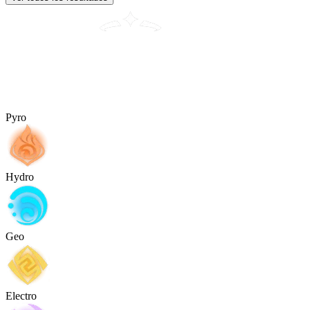
Pyro
Hydro
Geo
Electro