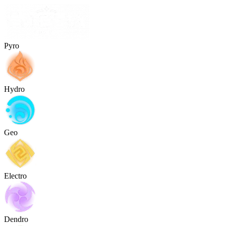
Pyro
Hydro
Geo
Electro
Dendro