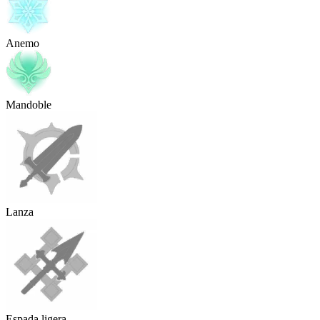
Anemo
Mandoble
Lanza
Espada ligera